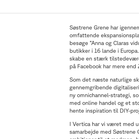
Søstrene Grene har igennem
mnichannel-tilstedeværelse
omfattende ekspansionsplan
besøge ”Anna og Claras vid
e
l
s
e
butikker i 16 lande i Europa
skabe en stærk tilstedevær
på Facebook har mere end 2 
Som det næste naturlige sk
gennemgribende digitaliser
ny omnichannel-strategi, so
med online handel og et sto
hente inspiration til DIY-pro
I Vertica har vi været med 
samarbejde med Søstrene Gr