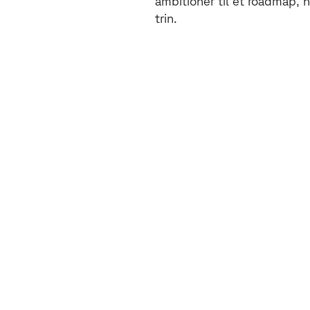
ambitioner til et roadmap, 
trin.