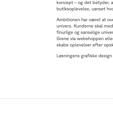
fline og online
l
i
n
e
o
g
o
n
l
i
n
e
koncept – og det betyder, 
butiksoplevelse, uanset hv
Ambitionen har været at over
univers. Kunderne skal me
finurlige og sanselige univ
Grene via webshoppen eller
skabe oplevelser efter opskr
Løsningens grafiske design