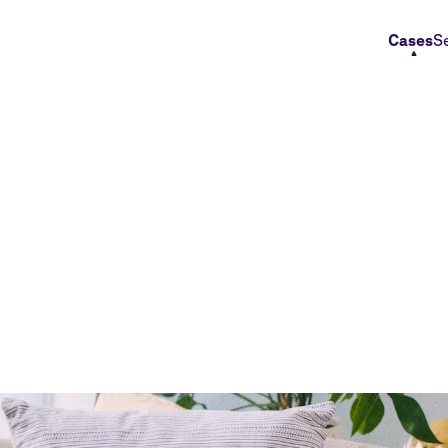
Cases
S