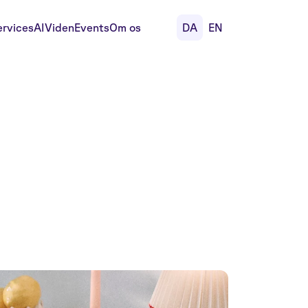
ervices
AI
Viden
Events
Om os
DA
EN