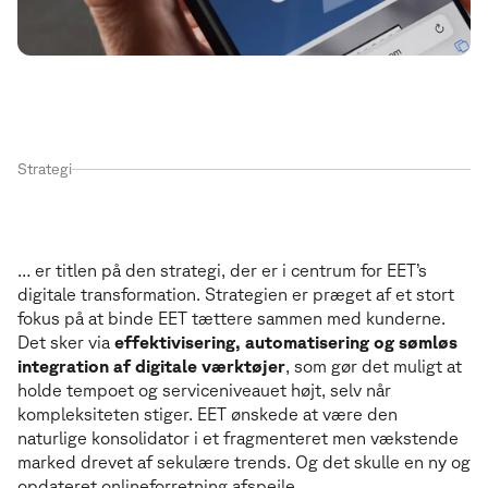
Strategi
Come Together
C
o
m
e
T
o
g
e
t
h
e
r
… er titlen på den strategi, der er i centrum for EET’s
digitale transformation. Strategien er præget af et stort
fokus på at binde EET tættere sammen med kunderne.
Det sker via
effektivisering, automatisering og sømløs
integration af digitale værktøjer
, som gør det muligt at
holde tempoet og serviceniveauet højt, selv når
kompleksiteten stiger. EET ønskede at være den
naturlige konsolidator i et fragmenteret men vækstende
marked drevet af sekulære trends. Og det skulle en ny og
opdateret onlineforretning afspejle.