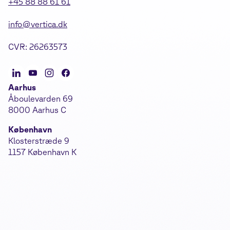
+45 88 88 61 61
info@vertica.dk
CVR: 26263573
Aarhus
Åboulevarden 69
8000 Aarhus C
København
Klosterstræde 9
1157 København K