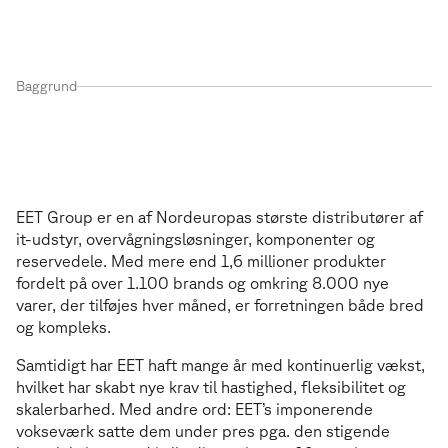
Baggrund
Fra fysisk distributør til digital frontløber
F
r
a
f
y
s
i
s
k
d
i
s
t
r
i
b
u
t
ø
r
t
i
l
d
i
g
i
t
a
l
f
r
o
n
t
l
ø
b
e
r
EET Group er en af Nordeuropas største distributører af
it-udstyr, overvågningsløsninger, komponenter og
reservedele. Med mere end 1,6 millioner produkter
fordelt på over 1.100 brands og omkring 8.000 nye
varer, der tilføjes hver måned, er forretningen både bred
og kompleks.
Samtidigt har EET haft mange år med kontinuerlig vækst,
hvilket har skabt nye krav til hastighed, fleksibilitet og
skalerbarhed. Med andre ord: EET’s imponerende
vokseværk satte dem under pres pga. den stigende