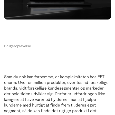
Brugeroplevelse
Kundeoplevelser, der matcher kompleksit
K
u
n
d
e
o
p
l
e
v
e
l
s
e
r
,
d
e
r
m
a
t
c
h
e
r
k
o
m
p
l
e
k
s
i
t
e
t
e
n
Som du nok kan fornemme, er kompleksiteten hos EET
enorm: Over en million produkter, over tusind forskellige
brands, vidt forskellige kundesegmenter og markeder,
der hele tiden udvikler sig. Derfor er udfordringen ikke
længere at have varer på hylderne, men at hjælpe
kunderne med hurtigt at finde frem til deres eget
segment, så de kan finde det rigtige produkt i det