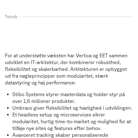
Teknik
Teknologien bag transformationen
T
e
k
n
o
l
o
g
i
e
n
b
a
g
t
r
a
n
s
f
o
r
m
a
t
i
o
n
e
n
For at understøtte væksten har Vertica og EET sammen
udviklet en IT-arkitektur, der kombinerer robusthed,
fleksibilitet og skalerbarhed. Arkitekturen er opbygget
ud fra nøgleprincipper som modularitet, stærk
datastyring og høj performance:
Stibo Systems styrer masterdata og holder styr på
over 1,6 millioner produkter.
Umbraco giver fleksibilitet og hastighed i udviklingen.
Et headless setup og microservices sikrer
modularitet, hurtig time-to-market og mulighed for at
tilføje nye sites og features efter behov.
Avanceret tracking skaber personaliserede