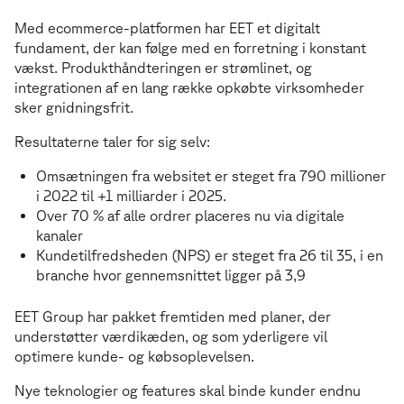
Fra stærke resultater til nye ambitioner
F
r
a
s
t
æ
r
k
e
r
e
s
u
l
t
a
t
e
r
t
i
l
n
y
e
a
m
b
i
t
i
o
n
e
r
Med ecommerce-platformen har EET et digitalt
fundament, der kan følge med en forretning i konstant
vækst. Produkthåndteringen er strømlinet, og
integrationen af en lang række opkøbte virksomheder
sker gnidningsfrit.
Resultaterne taler for sig selv:
Omsætningen fra websitet er steget fra 790 millioner
i 2022 til +1 milliarder i 2025.
Over 70 % af alle ordrer placeres nu via digitale
kanaler
Kundetilfredsheden (NPS) er steget fra 26 til 35, i en
branche hvor gennemsnittet ligger på 3,9
EET Group har pakket fremtiden med planer, der
understøtter værdikæden, og som yderligere vil
optimere kunde- og købsoplevelsen.
Nye teknologier og features skal binde kunder endnu