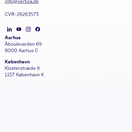
info@vertica.dk
CVR: 26263573
Aarhus
Åboulevarden 69
8000 Aarhus C
København
Klosterstræde 9
1157 København K