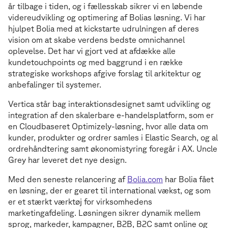
år tilbage i tiden, og i fællesskab sikrer vi en løbende
videreudvikling og optimering af Bolias løsning. Vi har
hjulpet Bolia med at kickstarte udrulningen af deres
vision om at skabe verdens bedste omnichannel
oplevelse. Det har vi gjort ved at afdække alle
kundetouchpoints og med baggrund i en række
strategiske workshops afgive forslag til arkitektur og
anbefalinger til systemer.
Vertica står bag interaktionsdesignet samt udvikling og
integration af den skalerbare e-handelsplatform, som er
en Cloudbaseret Optimizely-løsning, hvor alle data om
kunder, produkter og ordrer samles i Elastic Search, og al
ordrehåndtering samt økonomistyring foregår i AX. Uncle
Grey har leveret det nye design.
Med den seneste relancering af
Bolia.com
har Bolia fået
en løsning, der er gearet til international vækst, og som
er et stærkt værktøj for virksomhedens
marketingafdeling. Løsningen sikrer dynamik mellem
sprog, markeder, kampagner, B2B, B2C samt online og