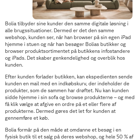
Èt samlet Bolia
È
t
s
a
m
l
e
t
B
o
l
i
a
Bolia tilbyder sine kunder den samme digitale løsning i
alle brugssituationer. Dermed er det den samme
webshop, kunden ser, når han browser på sin egen iPad
hjemme i stuen og når han besøger Bolias butikker og
browser produktsortimentet på butikkens infostandere
og iPads. Det skaber genkendelighed og overblik hos
kunden.
Efter kunden forlader butikken, kan ekspedienten sende
kunden en mail med en indkøbskurv, der indeholder de
produkter, som de sammen har drøftet. Nu kan kunden
sidde hjemme i sin sofa og browse produkterne – og med
få klik vælge at afgive en ordre på et eller flere af
produkterne. Dermed gøres det let for kunden at
gennemføre et køb.
Bolia formår på den måde at omdanne et besøg i en
fysisk butik til et salg på deres webshop, og hele 50 % af