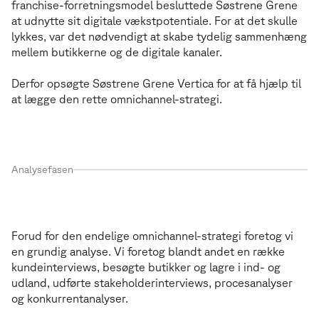
franchise-forretningsmodel besluttede Søstrene Grene
at udnytte sit digitale vækstpotentiale. For at det skulle
lykkes, var det nødvendigt at skabe tydelig sammenhæng
mellem butikkerne og de digitale kanaler.
Derfor opsøgte Søstrene Grene Vertica for at få hjælp til
at lægge den rette omnichannel-strategi.
Analysefasen
Indsigter
I
n
d
s
i
g
t
e
r
Forud for den endelige omnichannel-strategi foretog vi
en grundig analyse. Vi foretog blandt andet en række
kundeinterviews, besøgte butikker og lagre i ind- og
udland, udførte stakeholderinterviews, procesanalyser
og konkurrentanalyser.