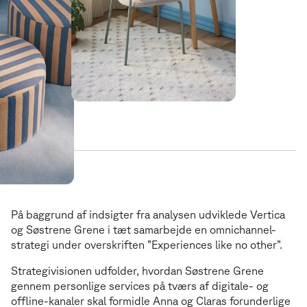
Strategi
Experiences like no other
E
x
p
e
r
i
e
n
c
e
s
l
i
k
e
n
o
o
t
h
e
r
På baggrund af indsigter fra analysen udviklede Vertica
og Søstrene Grene i tæt samarbejde en omnichannel-
strategi under overskriften ”Experiences like no other”.
Strategivisionen udfolder, hvordan Søstrene Grene
gennem personlige services på tværs af digitale- og
offline-kanaler skal formidle Anna og Claras forunderlige