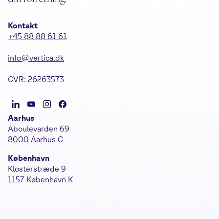
Kontakt
+45 88 88 61 61
info@vertica.dk
CVR: 26263573
Aarhus
Åboulevarden 69
8000 Aarhus C
København
Klosterstræde 9
1157 København K