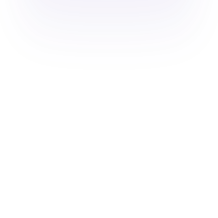
Nyhedsbrev
Vilkår
Persondatapolitik
Cookiepolitik
Underdatabehandlere
Service 24/7