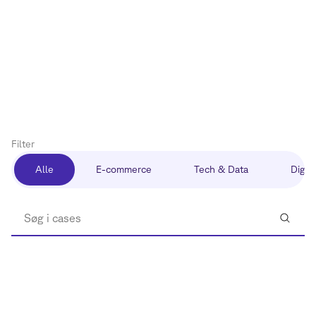
Filter
Alle
E-commerce
Tech & Data
Digita