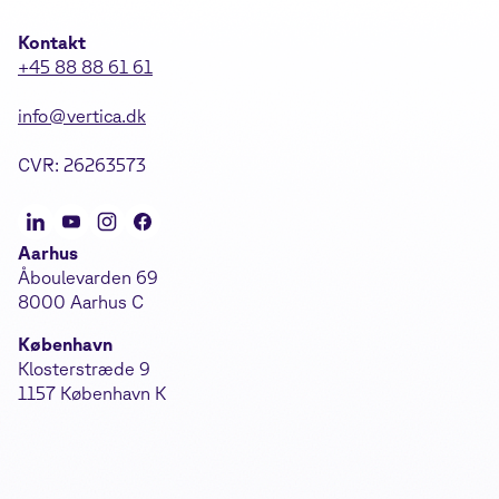
Kontakt
+45 88 88 61 61
info@vertica.dk
CVR: 26263573
Aarhus
Åboulevarden 69
8000 Aarhus C
København
Klosterstræde 9
1157 København K