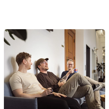
k
ø
b
s
o
p
l
e
v
e
l
s
e
.