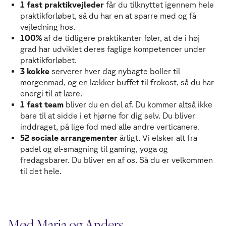
1 fast praktikvejleder
får du tilknyttet igennem hele
praktikforløbet, så du har en at sparre med og få
vejledning hos.
100%
af de tidligere praktikanter føler, at de i høj
grad har udviklet deres faglige kompetencer under
praktikforløbet.
3 kokke
serverer hver dag nybagte boller til
morgenmad, og en lækker buffet til frokost, så du har
energi til at lære.
1 fast team
bliver du en del af. Du kommer altså ikke
bare til at sidde i et hjørne for dig selv. Du bliver
inddraget, på lige fod med alle andre verticanere.
52 sociale arrangementer
årligt. Vi elsker alt fra
padel og øl-smagning til gaming, yoga og
fredagsbarer. Du bliver en af os. Så du er velkommen
til det hele.
Mød Maria og Anders