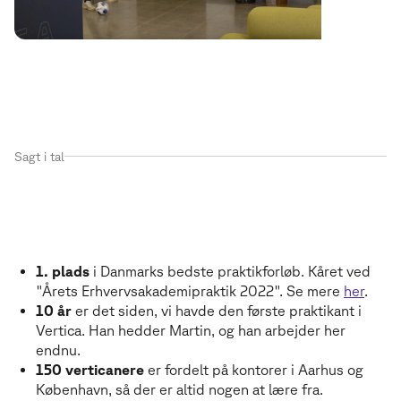
Sagt i tal
Vores bedste argumenter for, hvorfor du sk
V
o
r
e
s
b
e
d
s
t
e
a
r
g
u
m
e
n
t
e
r
f
o
r
,
h
v
o
r
f
o
r
d
u
s
k
a
l
v
æ
l
g
e
o
s
s
o
m
d
i
t
p
r
a
k
t
i
k
s
t
e
d
:
1. plads
i Danmarks bedste praktikforløb. Kåret ved
"Årets Erhvervsakademipraktik 2022". Se mere
her
.
10 år
er det siden, vi havde den første praktikant i
Vertica. Han hedder Martin, og han arbejder her
endnu.
150 verticanere
er fordelt på kontorer i Aarhus og
København, så der er altid nogen at lære fra.