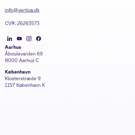
info@vertica.dk
CVR: 26263573
Aarhus
Åboulevarden 69
8000 Aarhus C
København
Klosterstræde 9
1157 København K