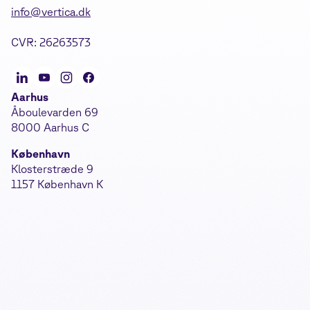
info@vertica.dk
CVR: 26263573
Aarhus
Åboulevarden 69
8000 Aarhus C
København
Klosterstræde 9
1157 København K