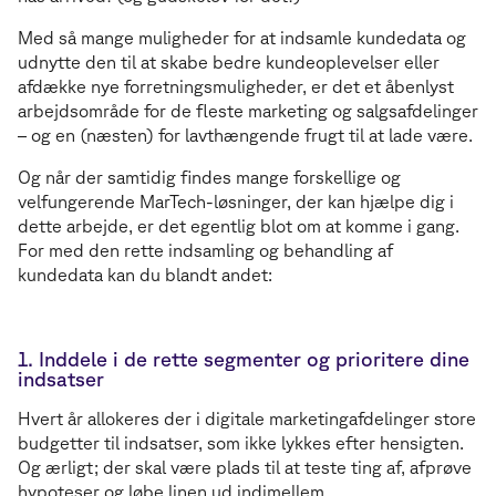
Med så mange muligheder for at indsamle kundedata og
udnytte den til at skabe bedre kundeoplevelser eller
afdække nye forretningsmuligheder, er det et åbenlyst
arbejdsområde for de fleste marketing og salgsafdelinger
– og en (næsten) for lavthængende frugt til at lade være.
Og når der samtidig findes mange forskellige og
velfungerende MarTech-løsninger, der kan hjælpe dig i
dette arbejde, er det egentlig blot om at komme i gang.
For med den rette indsamling og behandling af
kundedata kan du blandt andet:
1. Inddele i de rette segmenter og prioritere dine
indsatser
Hvert år allokeres der i digitale marketingafdelinger store
budgetter til indsatser, som ikke lykkes efter hensigten.
Og ærligt; der skal være plads til at teste ting af, afprøve
hypoteser og løbe linen ud indimellem.