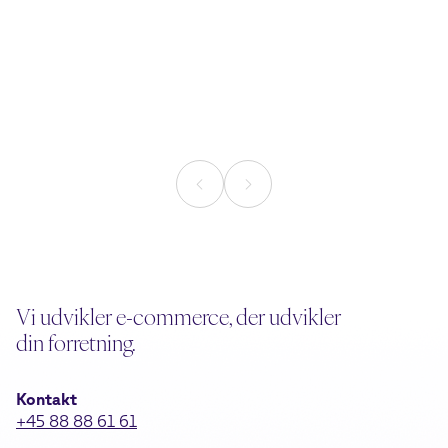
18. juni 2026
3. juni 2026
Nu kan AI-agenten selv
AI Search: 6 
svinge kreditkortet
din webshop 
AI
Læsetid
5
min.
Læsetid
5
min.
Vi udvikler e-commerce, der udvikler
din forretning.
Kontakt
+45 88 88 61 61