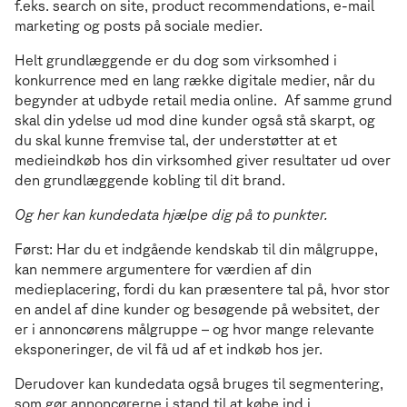
f.eks. search on site, product recommendations, e-mail
marketing og posts på sociale medier.
Helt grundlæggende er du dog som virksomhed i
konkurrence med en lang række digitale medier, når du
begynder at udbyde retail media online. Af samme grund
skal din ydelse ud mod dine kunder også stå skarpt, og
du skal kunne fremvise tal, der understøtter at et
medieindkøb hos din virksomhed giver resultater ud over
den grundlæggende kobling til dit brand.
Og her kan kundedata hjælpe dig på to punkter.
Først: Har du et indgående kendskab til din målgruppe,
kan nemmere argumentere for værdien af din
medieplacering, fordi du kan præsentere tal på, hvor stor
en andel af dine kunder og besøgende på websitet, der
er i annoncørens målgruppe – og hvor mange relevante
eksponeringer, de vil få ud af et indkøb hos jer.
Derudover kan kundedata også bruges til segmentering,
som gør annoncørerne i stand til at købe ind i