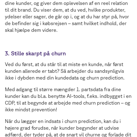
dine kunder, og giver dem oplevelsen af en reel relation
til dit brand. Du viser dem, at du ved, hvilke produkter,
ydelser eller sager, de går op i, og at du har styr på, hvor
de befinder sig i købsrejsen – samt hvilket indhold, der
skal hjælpe dem videre.
3. Stille skarpt på churn
Ved du først, at du står til at miste en kunde, når først
kunden allerede
er
tabt? Så arbejder du sandsynligvis
ikke i dybden med din kundedata og churn prediction.
Med adgang til større mængder 1. partsdata fra dine
kunder kan du bl.a. benytte AI-tools, f.eks. indbygget i en
CDP, til at begynde at arbejde med churn prediction – og
ikke mindst prevention!
Når du lægger en indsats i churn prediction, kan du i
højere grad forudse, når kunder begynder at udvise
adfærd, der tyder på, at de snart vil churne og forlade dit