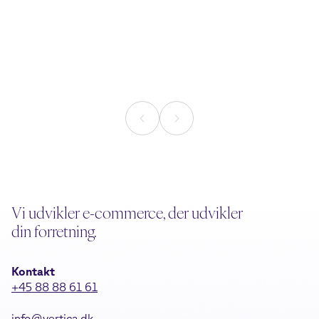
Nu kan AI-agenten selv
AI Search: 6 
svinge kreditkortet
din webshop 
AI
Læsetid
5
min.
Læsetid
5
min.
Vi udvikler e-commerce, der udvikler
din forretning.
Kontakt
+45 88 88 61 61
info@vertica.dk