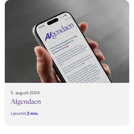
5. august 2024
AIgendaen
Læsetid
2
min.