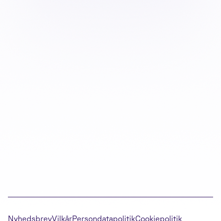
Nyhedsbrev
Vilkår
Persondatapolitik
Cookiepolitik