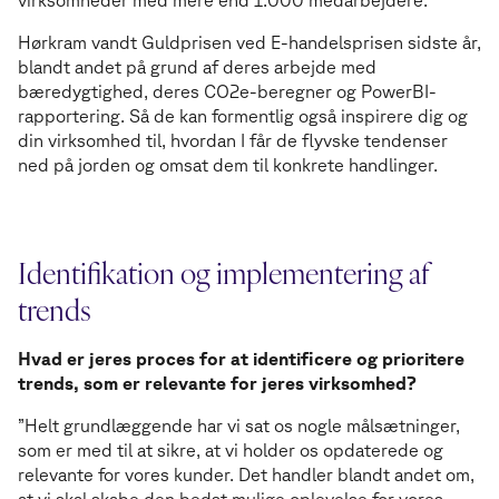
virksomheder med mere end 1.000 medarbejdere.
Hørkram vandt Guldprisen ved E-handelsprisen sidste år,
blandt andet på grund af deres arbejde med
bæredygtighed, deres CO2e-beregner og PowerBI-
rapportering. Så de kan formentlig også inspirere dig og
din virksomhed til, hvordan I får de flyvske tendenser
ned på jorden og omsat dem til konkrete handlinger.
Identifikation og implementering af
trends
Hvad er jeres proces for at identificere og prioritere
trends, som er relevante for jeres virksomhed?
”Helt grundlæggende har vi sat os nogle målsætninger,
som er med til at sikre, at vi holder os opdaterede og
relevante for vores kunder. Det handler blandt andet om,
at vi skal skabe den bedst mulige oplevelse for vores