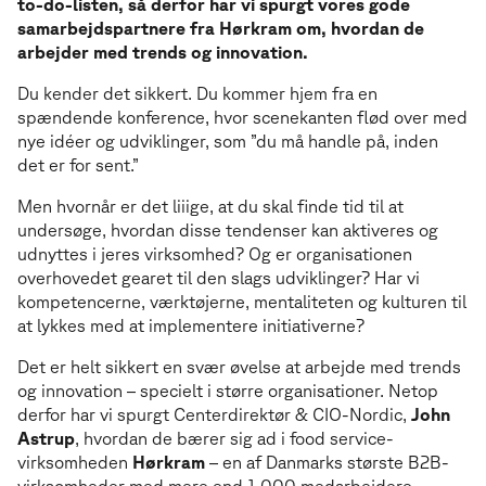
to-do-listen, så derfor har vi spurgt vores gode
samarbejdspartnere fra Hørkram om, hvordan de
arbejder med trends og innovation.
Du kender det sikkert. Du kommer hjem fra en
spændende konference, hvor scenekanten flød over med
nye idéer og udviklinger, som ”du må handle på, inden
det er for sent.”
Men hvornår er det liiige, at du skal finde tid til at
undersøge, hvordan disse tendenser kan aktiveres og
udnyttes i jeres virksomhed? Og er organisationen
overhovedet gearet til den slags udviklinger? Har vi
kompetencerne, værktøjerne, mentaliteten og kulturen til
at lykkes med at implementere initiativerne?
Det er helt sikkert en svær øvelse at arbejde med trends
og innovation – specielt i større organisationer. Netop
derfor har vi spurgt Centerdirektør & CIO-Nordic,
John
Astrup
, hvordan de bærer sig ad i food service-
virksomheden
Hørkram
– en af Danmarks største B2B-