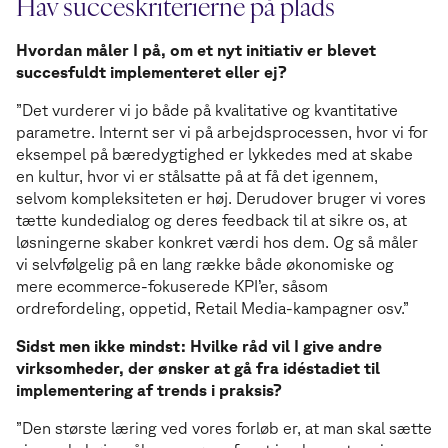
Hav succeskriterierne på plads
Hvordan måler I på, om et nyt initiativ er blevet
succesfuldt implementeret eller ej?
”Det vurderer vi jo både på kvalitative og kvantitative
parametre. Internt ser vi på arbejdsprocessen, hvor vi for
eksempel på bæredygtighed er lykkedes med at skabe
en kultur, hvor vi er stålsatte på at få det igennem,
selvom kompleksiteten er høj. Derudover bruger vi vores
tætte kundedialog og deres feedback til at sikre os, at
løsningerne skaber konkret værdi hos dem. Og så måler
vi selvfølgelig på en lang række både økonomiske og
mere ecommerce-fokuserede KPI’er, såsom
ordrefordeling, oppetid, Retail Media-kampagner osv.”
Sidst men ikke mindst: Hvilke råd vil I give andre
virksomheder, der ønsker at gå fra idéstadiet til
implementering af trends i praksis?
”Den største læring ved vores forløb er, at man skal sætte