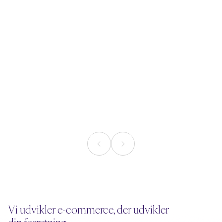
18. juni 2026
3. juni 2026
Nu kan AI-agenten selv
AI Search: 6 
svinge kreditkortet
din webshop 
AI
Læsetid
5
min.
Læsetid
5
min.
Vi udvikler e-commerce, der udvikler