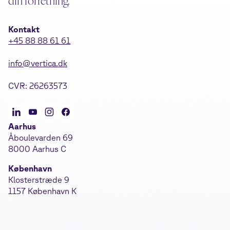
din forretning.
Kontakt
+45 88 88 61 61
info@vertica.dk
CVR: 26263573
Aarhus
Åboulevarden 69
8000 Aarhus C
København
Klosterstræde 9
1157 København K