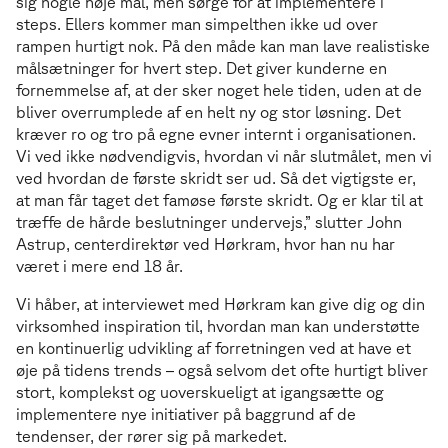
sig nogle høje mål, men sørge for at implementere i
steps. Ellers kommer man simpelthen ikke ud over
rampen hurtigt nok. På den måde kan man lave realistiske
målsætninger for hvert step. Det giver kunderne en
fornemmelse af, at der sker noget hele tiden, uden at de
bliver overrumplede af en helt ny og stor løsning. Det
kræver ro og tro på egne evner internt i organisationen.
Vi ved ikke nødvendigvis, hvordan vi når slutmålet, men vi
ved hvordan de første skridt ser ud. Så det vigtigste er,
at man får taget det famøse første skridt. Og er klar til at
træffe de hårde beslutninger undervejs,” slutter John
Astrup, centerdirektør ved Hørkram, hvor han nu har
været i mere end 18 år.
Vi håber, at interviewet med Hørkram kan give dig og din
virksomhed inspiration til, hvordan man kan understøtte
en kontinuerlig udvikling af forretningen ved at have et
øje på tidens trends – også selvom det ofte hurtigt bliver
stort, komplekst og uoverskueligt at igangsætte og
implementere nye initiativer på baggrund af de
tendenser, der rører sig på markedet.