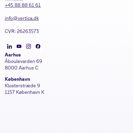
+45 88 88 61 61
info@vertica.dk
CVR: 26263573
Aarhus
Åboulevarden 69
8000 Aarhus C
København
Klosterstræde 9
1157 København K