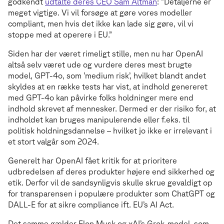
godkendt
udtalte deres CEO Sam Altman
: ”Detaljerne er
meget vigtige. Vi vil forsøge at gøre vores modeller
compliant, men hvis det ikke kan lade sig gøre, vil vi
stoppe med at operere i EU.”
Siden har der været rimeligt stille, men nu har OpenAI
altså selv været ude og vurdere deres mest brugte
model, GPT-4o, som ’medium risk’, hvilket blandt andet
skyldes at en række tests har vist, at indhold genereret
med GPT-4o kan påvirke folks holdninger mere end
indhold skrevet af mennesker. Dermed er der risiko for, at
indholdet kan bruges manipulerende eller f.eks. til
politisk holdningsdannelse – hvilket jo ikke er irrelevant i
et stort valgår som 2024.
Generelt har OpenAI fået kritik for at prioritere
udbredelsen af deres produkter højere end sikkerhed og
etik. Derfor vil de sandsynligvis skulle skrue gevaldigt op
for transparensen i populære produkter som ChatGPT og
DALL-E for at sikre compliance ift. EU’s AI Act.
Det samme gælder Elon Musk og xAI’s Grok-model, som