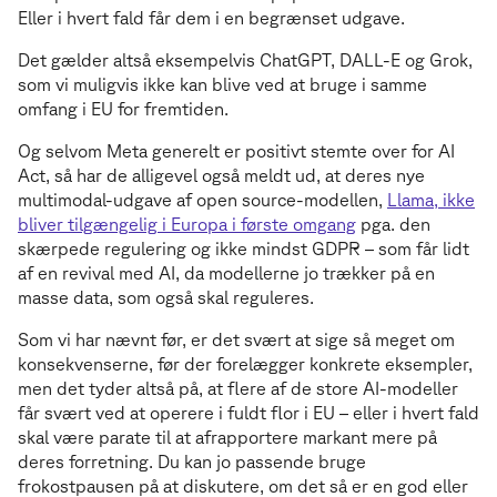
Eller i hvert fald får dem i en begrænset udgave.
Det gælder altså eksempelvis ChatGPT, DALL-E og Grok,
som vi muligvis ikke kan blive ved at bruge i samme
omfang i EU for fremtiden.
Og selvom Meta generelt er positivt stemte over for AI
Act, så har de alligevel også meldt ud, at deres nye
multimodal-udgave af open source-modellen,
Llama, ikke
bliver tilgængelig i Europa i første omgang
pga. den
skærpede regulering og ikke mindst GDPR – som får lidt
af en revival med AI, da modellerne jo trækker på en
masse data, som også skal reguleres.
Som vi har nævnt før, er det svært at sige så meget om
konsekvenserne, før der forelægger konkrete eksempler,
men det tyder altså på, at flere af de store AI-modeller
får svært ved at operere i fuldt flor i EU – eller i hvert fald
skal være parate til at afrapportere markant mere på
deres forretning. Du kan jo passende bruge
frokostpausen på at diskutere, om det så er en god eller