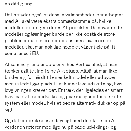
en dårlig ting.
Det betyder også, at danske virksomheder, der arbejder
med AI, skal være ekstra opmærksomme på, hvilke
modeller de bruger i deres AI-projekter. De nuværende
modeller og løsninger burde der ikke opstå de store
problemer med, men fremtidens mere avancerede
modeller, skal man nok lige holde et vågent øje på ift.
compliance i EU.
Af samme grund anbefaler vi hos Vertica altid, at man
tænker agilitet ind i sine AI-setups. Altså, at man ikke
binder sig for hårdt til en enkelt model eller udbyder,
men i stedet gør plads til at kunne lave udskiftning, hvis
lovgivningen kræver det. Et træk, der ligeledes er smart,
hvis man vil fremtidssikre og give mulighed for at skifte
system eller model, hvis et bedre alternativ dukker op på
sigt.
Og det er nok ikke usandsynligt med den fart som AI-
verdenen roterer med lige nu på både udviklings- og