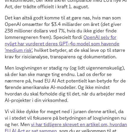
virksomheder, der ikke sikrer compliance med EU’s nye AI
Act, der trådte officielt i kraft 1. august.
Det kan altså godt komme til at gøre nas, hvis man som
OpenAI omsætter for $3.4 milliarder om året (det giver
238 millioner dollars ved 7%, hvis du ikke gider finde
lommeregneren frem). Specielt fordi
OpenAI selv for
nyligt har vurderet deres GPT-4o model som havende
’medium risk’
, hvilket betyder, at de skal leve op til større
krav for risicianalyse, transparens og dokumentation.
Men lovgivningen er stadig ny (og lidt uigennemskuelig),
så der kan ske mange ting endnu. Lad os derfor se
nærmere på, hvad EU AI Act potentielt kan betyde for de
førende amerikanske AI-modeller. Og ikke mindst
hvordan du skal forholde dig til det, når du arbejder med
AI-projekter i din virksomhed.
Vi vil ikke dykke for meget ned i juraen denne artikel, da
vi i stedet vil fokusere på betydningen af lovgivningen nu
og her. Men
vi har tidligere skrevet en artikel om, hvordan
EU AI Act er sat sammen
, som du er velkommen til at