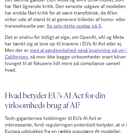
har fået lignende kritik. Den seneste udgave af modellen
har endda fået kritik for at være transfobisk, da AI’en
virker ude af stand til at generere billeder af homo- eller
transseksuelle par:
Se selv dette opslag på X
.
Det er endnu for tidligt at sige, om OpenAI, xAI og Meta
har tænkt sig at leve op til kravene i EU’s AI Act eller ej.
Men der er
med al sandsynlighed også lovgivning på vej i
Californien
, så mon ikke begge virksomheder snart bliver
tvunget til at fokusere lidt mere på compliance uanset
hvad.
Hvad betyder EU’s AI Act for din
virksomheds brug af AI?
Tech-giganternes holdninger til EU’s AI Act er
interessante, fordi reguleringen potentielt betyder, at vi i
Europa udelukkes fra en række populære AI-modeller.