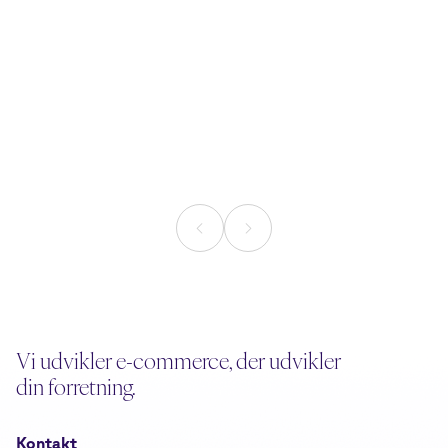
18. juni 2026
3. juni 2026
Nu kan AI-agenten selv
AI Search: 6 
svinge kreditkortet
din webshop 
AI
Læsetid
5
min.
Læsetid
5
min.
Vi udvikler e-commerce, der udvikler
din forretning.
Kontakt