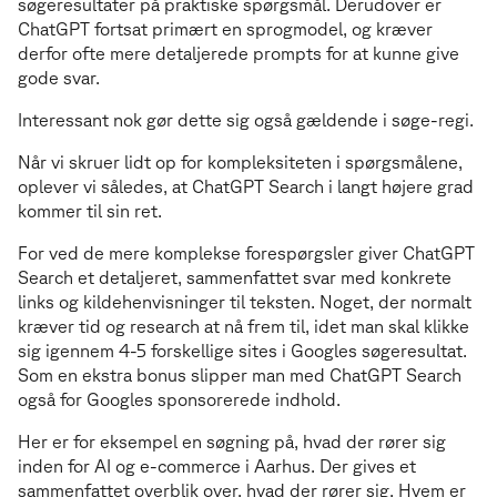
søgeresultater på praktiske spørgsmål. Derudover er
ChatGPT fortsat primært en sprogmodel, og kræver
derfor ofte mere detaljerede prompts for at kunne give
gode svar.
Interessant nok gør dette sig også gældende i søge-regi.
Når vi skruer lidt op for kompleksiteten i spørgsmålene,
oplever vi således, at ChatGPT Search i langt højere grad
kommer til sin ret.
For ved de mere komplekse forespørgsler giver ChatGPT
Search et detaljeret, sammenfattet svar med konkrete
links og kildehenvisninger til teksten. Noget, der normalt
kræver tid og research at nå frem til, idet man skal klikke
sig igennem 4-5 forskellige sites i Googles søgeresultat.
Som en ekstra bonus slipper man med ChatGPT Search
også for Googles sponsorerede indhold.
Her er for eksempel en søgning på, hvad der rører sig
inden for AI og e-commerce i Aarhus. Der gives et
sammenfattet overblik over, hvad der rører sig. Hvem er