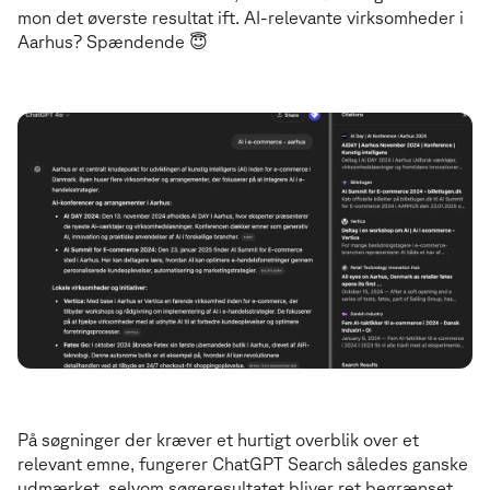
mon det øverste resultat ift. AI-relevante virksomheder i
Aarhus? Spændende 😇
På søgninger der kræver et hurtigt overblik over et
relevant emne, fungerer ChatGPT Search således ganske
udmærket, selvom søgeresultatet bliver ret begrænset