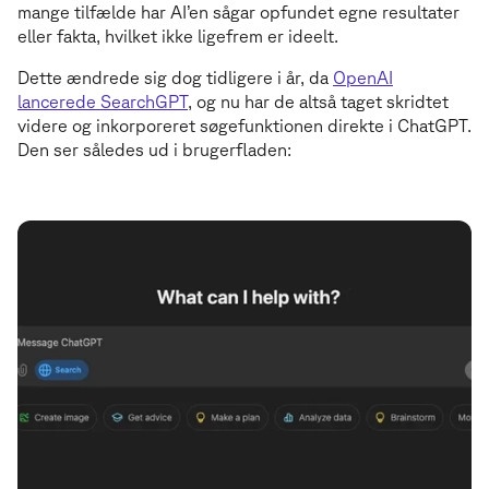
mange tilfælde har AI’en sågar opfundet egne resultater
eller fakta, hvilket ikke ligefrem er ideelt.
Dette ændrede sig dog tidligere i år, da
OpenAI
lancerede SearchGPT
, og nu har de altså taget skridtet
videre og inkorporeret søgefunktionen direkte i ChatGPT.
Den ser således ud i brugerfladen: