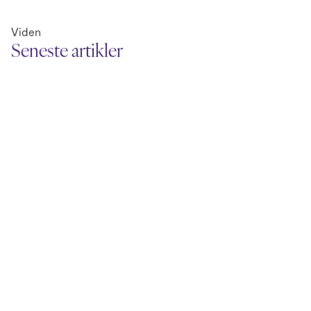
Viden
Seneste artikler
18. juni 2026
3. juni 2026
Nu kan AI-agenten selv
AI Search: 6 