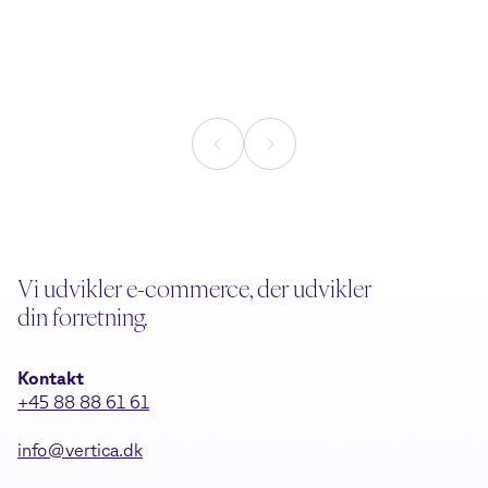
svinge kreditkortet
din webshop 
AI
Læsetid
5
min.
Læsetid
5
min.
Vi udvikler e-commerce, der udvikler
din forretning.
Kontakt
+45 88 88 61 61
info@vertica.dk