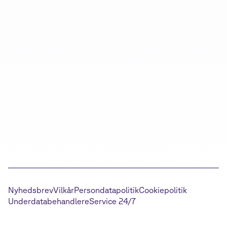
Nyhedsbrev
Vilkår
Persondatapolitik
Cookiepolitik
Underdatabehandlere
Service 24/7