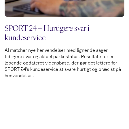
SPORT 24 – Hurtigere svar i
kundeservice
AI matcher nye henvendelser med lignende sager,
tidligere svar og aktuel pakkestatus. Resultatet er en
løbende opdateret vidensbase, der gør det lettere for
SPORT 24’s kundeservice at svare hurtigt og præcist på
henvendelser.
Vertica er n8n Expert Partner
V
e
r
t
i
c
a
e
r
n
8
n
E
x
p
e
r
t
P
a
r
t
n
e
r