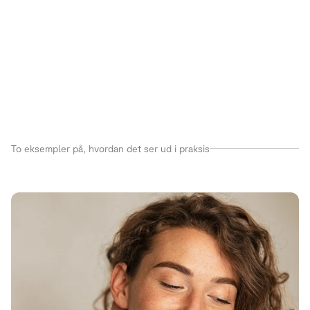
Synkronisér data mellem systemer
Generér rapporter og følg op på KPI’er løbende
To eksempler på, hvordan det ser ud i praksis