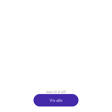
28. januar 2026
4% til ChatGPT: Snart skal du lægge
kanalstrategi for AI
Læsetid
6
min.
Viser
13
af
125
Vis alle