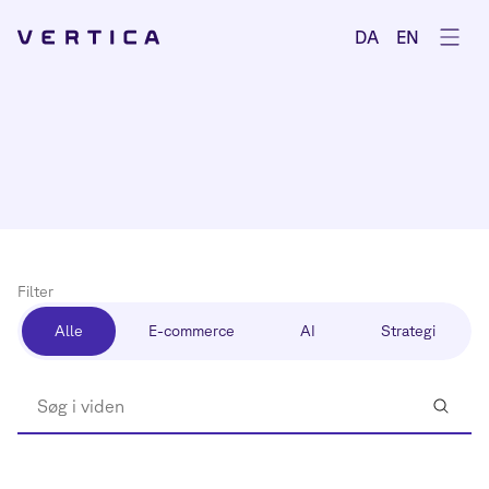
Åbe
DA
EN
Filter
Alle
E-commerce
AI
Strategi