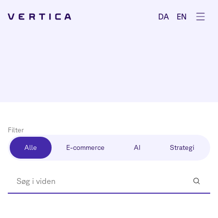
Åbe
DA
EN
Filter
Alle
E-commerce
AI
Strategi