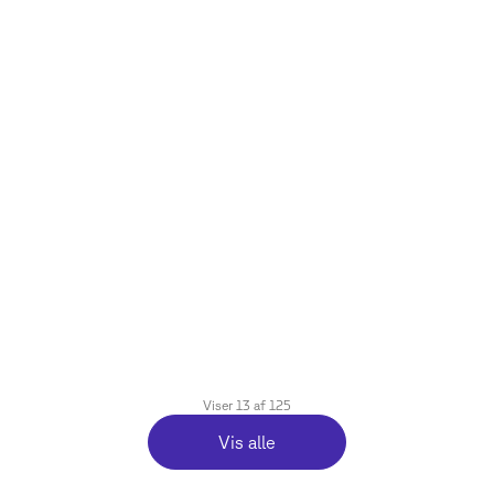
28. januar 2026
4% til ChatGPT: Snart skal du lægge
kanalstrategi for AI
Læsetid
6
min.
Viser
13
af
125
Vis alle